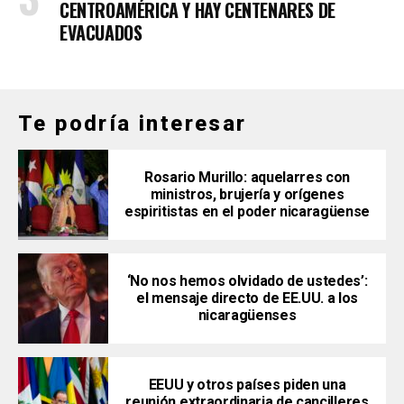
CENTROAMÉRICA Y HAY CENTENARES DE
EVACUADOS
Te podría interesar
Rosario Murillo: aquelarres con
ministros, brujería y orígenes
espiritistas en el poder nicaragüense
‘No nos hemos olvidado de ustedes’:
el mensaje directo de EE.UU. a los
nicaragüenses
EEUU y otros países piden una
reunión extraordinaria de cancilleres