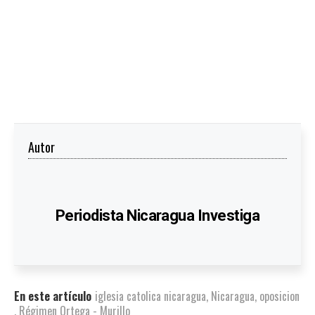
Autor
Periodista Nicaragua Investiga
En este artículo
iglesia catolica nicaragua
,
Nicaragua
,
oposicion
,
Régimen Ortega - Murillo