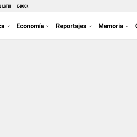
L LGTBI
E-BOOK
ca
Economía
Reportajes
Memoria