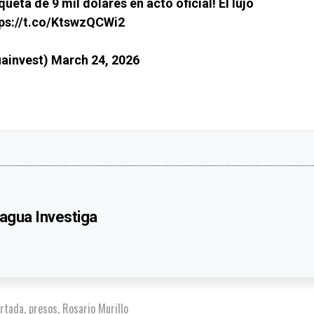
ta de 9 mil dólares en acto oficial! El lujo
ps://t.co/KtswzQCWi2
uainvest)
March 24, 2026
agua Investiga
rtada
,
presos
,
Rosario Murillo