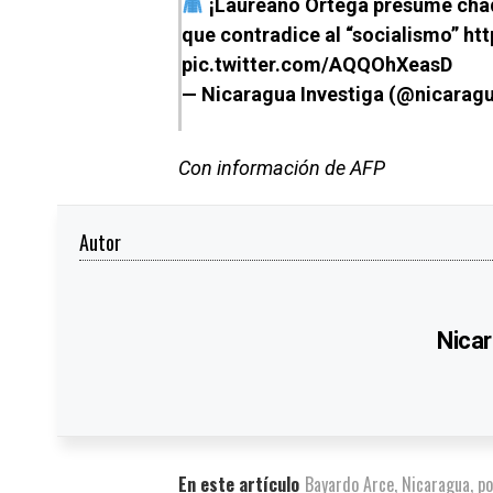
¡Laureano Ortega presume chaque
que contradice al “socialismo”
htt
pic.twitter.com/AQQOhXeasD
— Nicaragua Investiga (@nicarag
Con información de AFP
Autor
Nicar
En este artículo
Bayardo Arce
,
Nicaragua
,
po