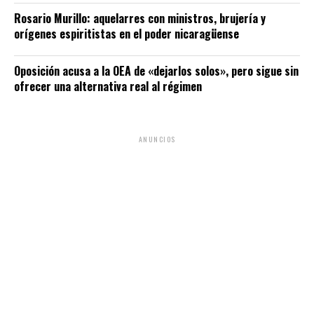
Rosario Murillo: aquelarres con ministros, brujería y
orígenes espiritistas en el poder nicaragüense
Oposición acusa a la OEA de «dejarlos solos», pero sigue sin
ofrecer una alternativa real al régimen
ANUNCIOS