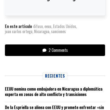
En este artículo
difuso
,
eeuu
,
Estados Unidos
,
juan carlos ortega
,
Nicaragua
,
sanciones
2 Comments
RECIENTES
EEUU nomina como embajadora en Nicaragua a diplomática
experta en zonas de alto conflicto y transiciones
De la Espriella se alinea con EEUU y promete enfrentar «sin