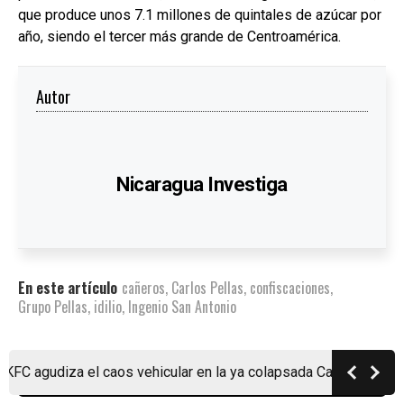
que produce unos 7.1 millones de quintales de azúcar por
año, siendo el tercer más grande de Centroamérica.
Autor
Nicaragua Investiga
En este artículo
cañeros
,
Carlos Pellas
,
confiscaciones
,
Grupo Pellas
,
idilio
,
Ingenio San Antonio
za el caos vehicular en la ya colapsada Carretera a Masaya
Comentar