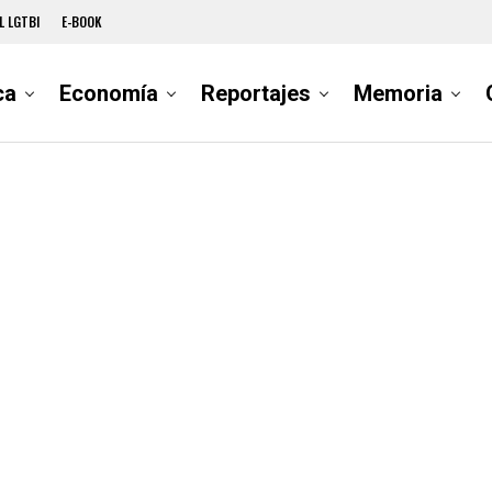
L LGTBI
E-BOOK
ca
Economía
Reportajes
Memoria