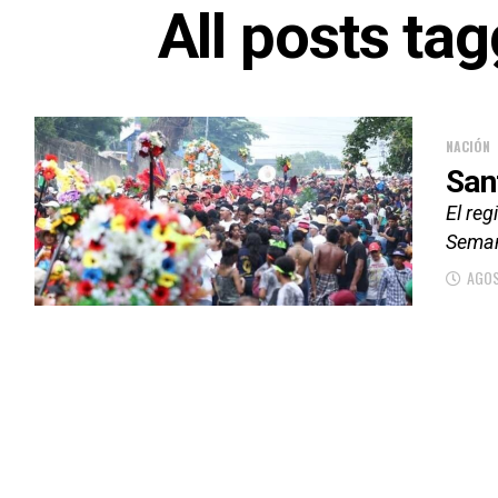
All posts ta
NACIÓN
San
El reg
Seman
AGOS