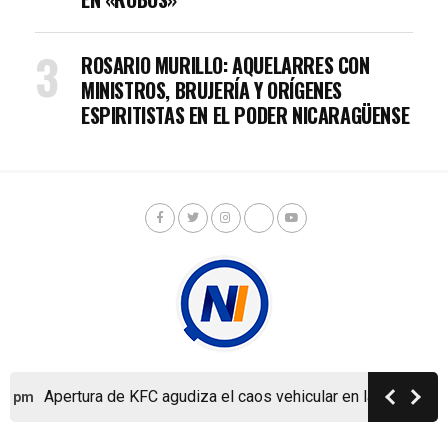
ROSARIO MURILLO: AQUELARRES CON
MINISTROS, BRUJERÍA Y ORÍGENES
ESPIRITISTAS EN EL PODER NICARAGÜENSE
Apertura de KFC agudiza el caos vehicular en la ya colaps
5 pm
Copyright © Nicaragua Investiga 2024