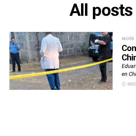
All post
NACIÓN
Con
Chi
Eduar
en Ch
MARZ