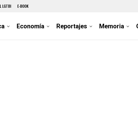
L LGTBI
E-BOOK
ca
Economía
Reportajes
Memoria