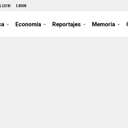
L LGTBI
E-BOOK
ca
Economía
Reportajes
Memoria