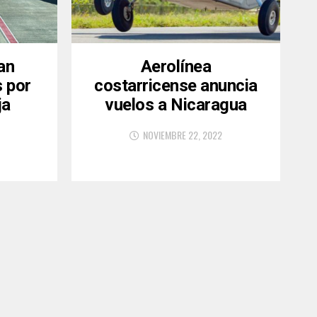
an
Aerolínea
s por
costarricense anuncia
ja
vuelos a Nicaragua
NOVIEMBRE 22, 2022