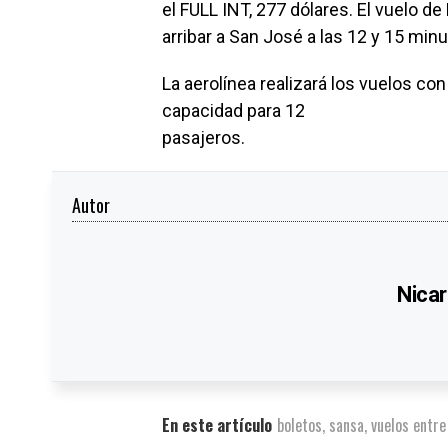
el FULL INT, 277 dólares. El vuelo d
arribar a San José a las 12 y 15 min
La aerolínea realizará los vuelos c
capacidad para 12
pasajeros.
Autor
Nicar
En este artículo
boletos
,
sansa
,
vuelos entre