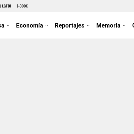
L LGTBI
E-BOOK
ca
Economía
Reportajes
Memoria