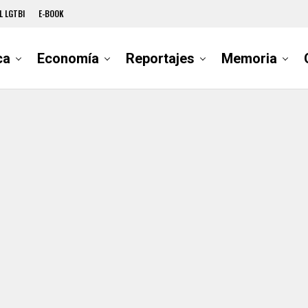
L LGTBI
E-BOOK
ca
Economía
Reportajes
Memoria