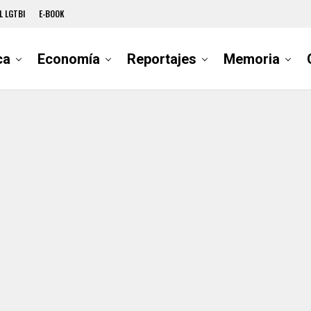
L LGTBI
E-BOOK
ca
Economía
Reportajes
Memoria