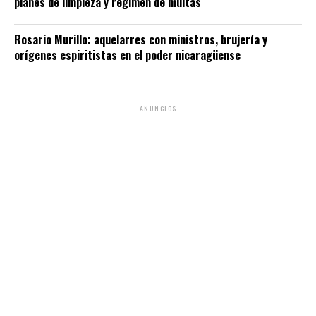
planes de limpieza y régimen de multas
Rosario Murillo: aquelarres con ministros, brujería y
orígenes espiritistas en el poder nicaragüense
ANUNCIOS