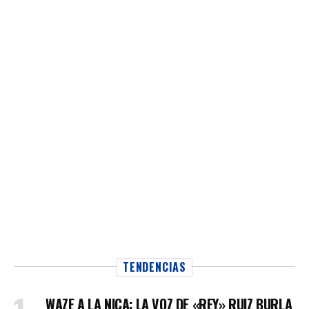
TENDENCIAS
WAZE A LA NICA: LA VOZ DE «REY» RUIZ BURLA