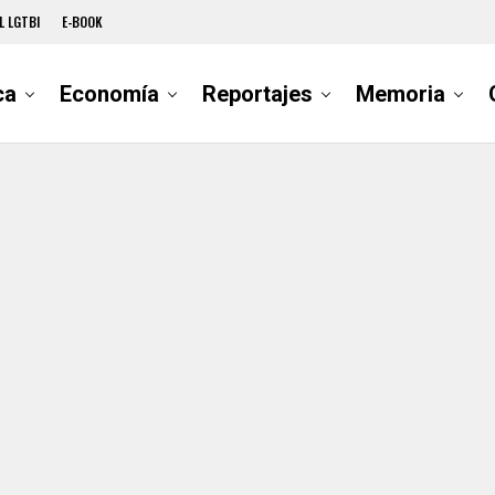
L LGTBI
E-BOOK
ca
Economía
Reportajes
Memoria