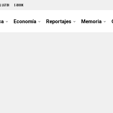
L LGTBI
E-BOOK
ca
Economía
Reportajes
Memoria