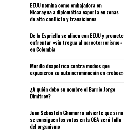
EEUU nomina como embajadora en
Nicaragua a diplomática experta en zonas
de alto conflicto y transiciones
De la Espriella se alinea con EEUU y promete
enfrentar «sin tregua al narcoterrorismo»
en Colombia
Murillo despotrica contra medios que
expusieron su autoincriminación en «robos»
¿A quién debe su nombre el Barrio Jorge
Dimitrov?
Juan Sebastián Chamorro advierte que si no
se consiguen los votos en la OEA será falla
del organismo