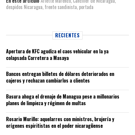
En este artículo
Arlette Marenco
,
Canciller de Nicaragua
,
despidos Nicaragua
,
frente sandinista
,
portada
RECIENTES
Apertura de KFC agudiza el caos vehicular en la ya
colapsada Carretera a Masaya
Bancos entregan billetes de dólares deteriorados en
cajeros y rechazan cambiarlos a clientes
Basura ahoga el drenaje de Managua pese a millonarios
planes de limpieza y régimen de multas
Rosario Murillo: aquelarres con ministros, brujería y
orígenes espiritistas en el poder nicaragüense