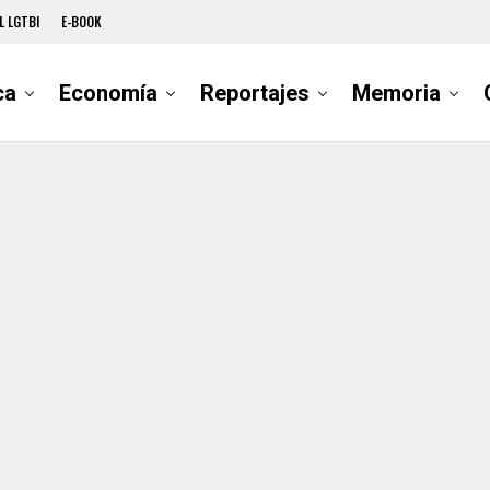
L LGTBI
E-BOOK
ca
Economía
Reportajes
Memoria