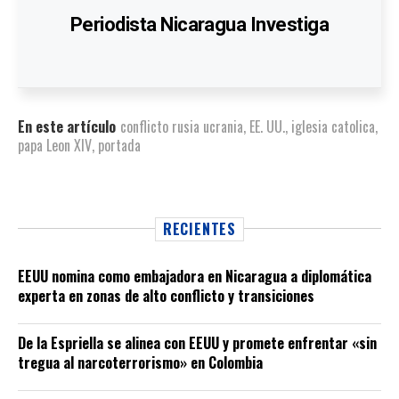
Periodista Nicaragua Investiga
En este artículo
conflicto rusia ucrania
,
EE. UU.
,
iglesia catolica
,
papa Leon XIV
,
portada
RECIENTES
EEUU nomina como embajadora en Nicaragua a diplomática
experta en zonas de alto conflicto y transiciones
De la Espriella se alinea con EEUU y promete enfrentar «sin
tregua al narcoterrorismo» en Colombia