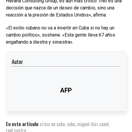
Havana Consulting Group, es aún más crítico. «No es una
decisión que nazca de un deseo de cambio, sino una
reacción a la presión de Estados Unidos», afirma.
«El exilio cubano no va a invertir en Cuba si no hay un
cambio político», sostiene. «Esta gente lleva 67 años
engañando a diestra y siniestra».
Autor
AFP
En este artículo
crisis en cuba
,
cuba
,
miguel diaz canel
,
raul castro