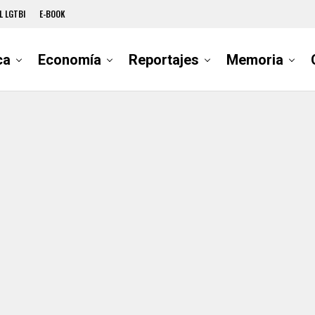
L LGTBI
E-BOOK
ca
Economía
Reportajes
Memoria