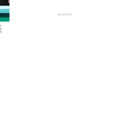
ANUNCIOS
la
ia
NI