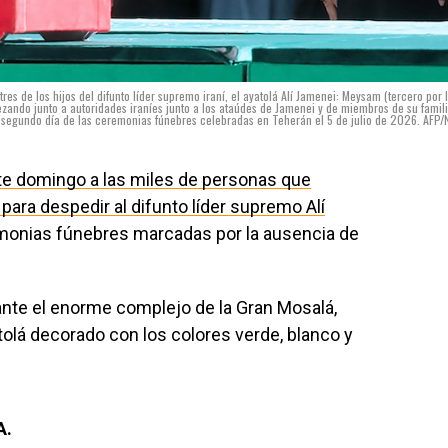
 tres de los hijos del difunto líder supremo iraní, el ayatolá Alí Jamenei: Meysam (tercero por 
zando junto a autoridades iraníes junto a los ataúdes de Jamenei y de miembros de su famil
l segundo día de las ceremonias fúnebres celebradas en Teherán el 5 de julio de 2026. AFP/
te domingo a las miles de personas que
 para despedir al difunto líder supremo Alí
emonias fúnebres marcadas por la ausencia de
nte el enorme complejo de la Gran Mosalá,
tolá decorado con los colores verde, blanco y
A.