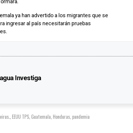
formara.
emala ya han advertido a los migrantes que se
 ingresar al país necesitarán pruebas
es.
agua Investiga
virus.
,
EEUU TPS
,
Guatemala
,
Honduras
,
pandemia