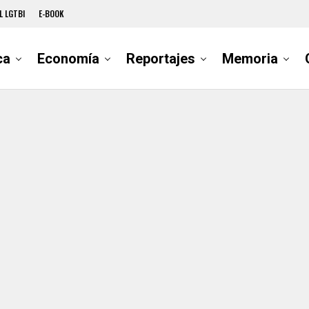
L LGTBI
E-BOOK
ca
Economía
Reportajes
Memoria