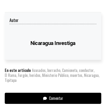
Autor
Nicaragua Investiga
En este artículo
Acusados
,
borracho
,
Camioneta
,
conductor
,
El Rama
,
Furgón
,
heridos
,
Ministerio Público
,
muertos
,
Nicaragua
,
Tipitapa
Comentar