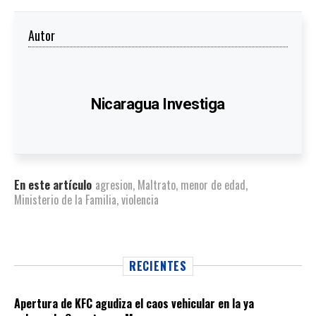
Autor
Nicaragua Investiga
En este artículo
agresion
,
Maltrato
,
menor de edad
,
Ministerio de la Familia
,
violencia
RECIENTES
Apertura de KFC agudiza el caos vehicular en la ya