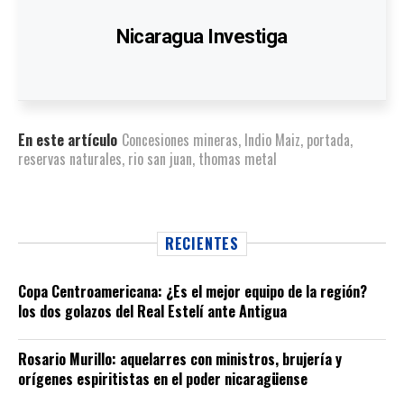
Nicaragua Investiga
En este artículo
Concesiones mineras
,
Indio Maiz
,
portada
,
reservas naturales
,
rio san juan
,
thomas metal
RECIENTES
Copa Centroamericana: ¿Es el mejor equipo de la región?
los dos golazos del Real Estelí ante Antigua
Rosario Murillo: aquelarres con ministros, brujería y
orígenes espiritistas en el poder nicaragüense