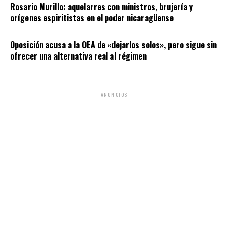
Rosario Murillo: aquelarres con ministros, brujería y
orígenes espiritistas en el poder nicaragüense
Oposición acusa a la OEA de «dejarlos solos», pero sigue sin
ofrecer una alternativa real al régimen
ANUNCIOS