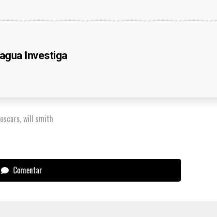
agua Investiga
oscars
,
will smith
Comentar