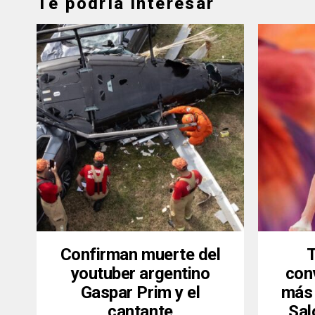
Te podría interesar
Confirman muerte del
T
youtuber argentino
conv
Gaspar Prim y el
más 
cantante
Sal