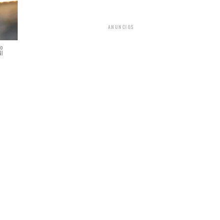
ANUNCIOS
io
NI