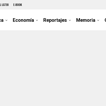
L LGTBI
E-BOOK
ca
Economía
Reportajes
Memoria