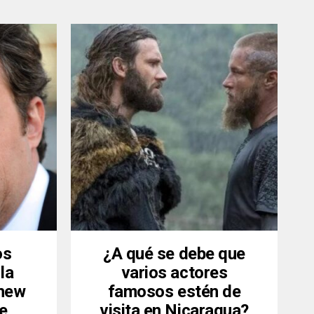
os
¿A qué se debe que
la
varios actores
thew
famosos estén de
de
visita en Nicaragua?