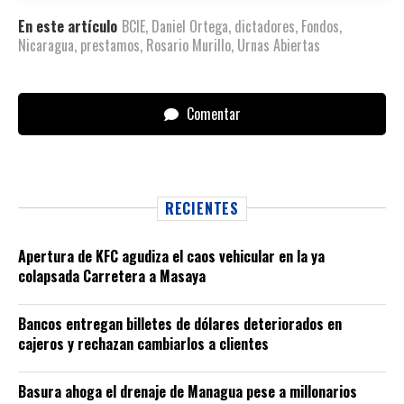
En este artículo
BCIE
,
Daniel Ortega
,
dictadores
,
Fondos
,
Nicaragua
,
prestamos
,
Rosario Murillo
,
Urnas Abiertas
Comentar
RECIENTES
Apertura de KFC agudiza el caos vehicular en la ya
colapsada Carretera a Masaya
Bancos entregan billetes de dólares deteriorados en
cajeros y rechazan cambiarlos a clientes
Basura ahoga el drenaje de Managua pese a millonarios