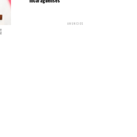
nicaragüenses
ANUNCIOS
te
NI