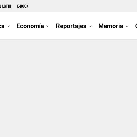
L LGTBI
E-BOOK
ca
Economía
Reportajes
Memoria