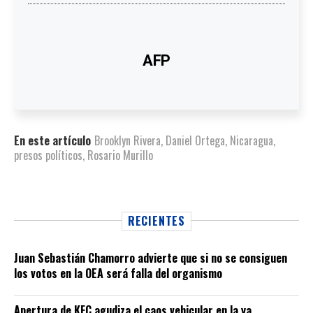
AFP
En este artículo
Brooklyn Rivera
,
Daniel Ortega
,
Nicaragua
,
presos políticos
,
Rosario Murillo
RECIENTES
Juan Sebastián Chamorro advierte que si no se consiguen
los votos en la OEA será falla del organismo
Apertura de KFC agudiza el caos vehicular en la ya