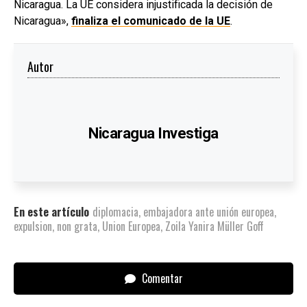
Nicaragua. La UE considera injustificada la decisión de
Nicaragua»,
finaliza el comunicado de la UE
.
Autor
Nicaragua Investiga
En este artículo
diplomacia
,
embajadora ante unión europea
,
expulsion
,
non grata
,
Union Europea
,
Zoila Yanira Müller Goff
Comentar