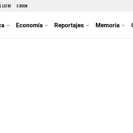
L LGTBI
E-BOOK
ca
Economía
Reportajes
Memoria