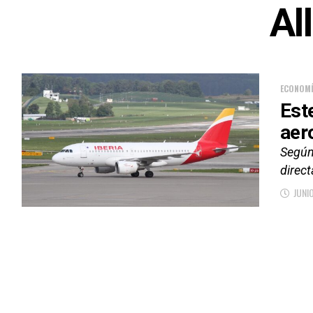
Al
ECONOM
Est
aer
Según
direct
JUNI