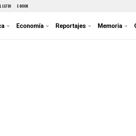
L LGTBI
E-BOOK
ca
Economía
Reportajes
Memoria