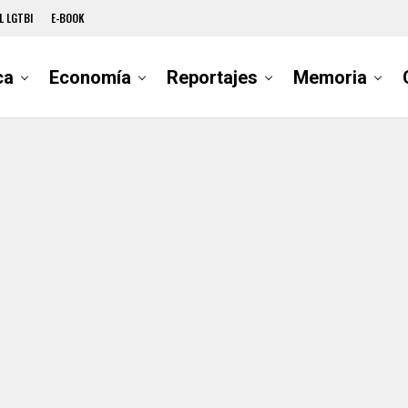
L LGTBI
E-BOOK
ca
Economía
Reportajes
Memoria