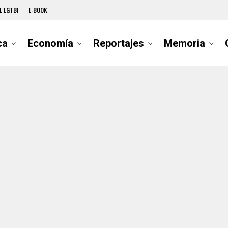
L LGTBI
E-BOOK
ca
Economía
Reportajes
Memoria