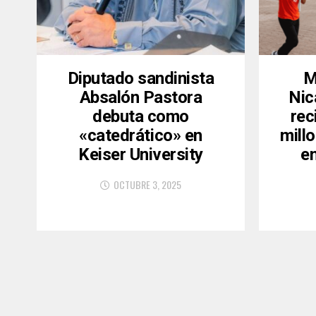
Diputado sandinista
M
Absalón Pastora
Nic
debuta como
rec
«catedrático» en
mill
Keiser University
e
OCTUBRE 3, 2025