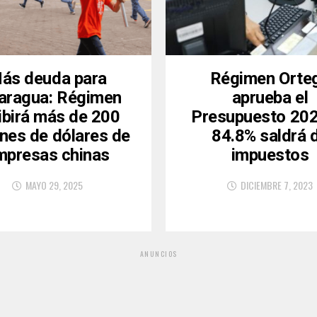
ás deuda para
Régimen Orte
aragua: Régimen
aprueba el
ibirá más de 200
Presupuesto 202
ones de dólares de
84.8% saldrá 
mpresas chinas
impuestos
MAYO 29, 2025
DICIEMBRE 7, 2023
ANUNCIOS