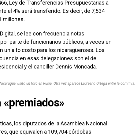
 466, Ley de Transferencias Presupuestarias a
e el 4% será transferido. Es decir, de 7,534
1 millones.
igital, se lee con frecuencia notas
r por parte de funcionarios públicos, a veces en
 un alto costo para los nicaragüenses. Los
uencia en esas delegaciones son el de
residencial y el canciller Dennis Moncada.
Nicaragua visitó un foro en Rusia. Otra vez aparece Laureano Ortega entre la comitiva.
n «premiados»
ticas, los diputados de la Asamblea Nacional
ares, que equivalen a 109,704 córdobas