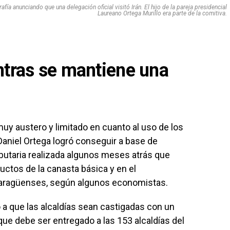
fía anunciando que una delegación oficial visitó Irán. El hijo de la pareja presidencial
Laureano Ortega Murillo era parte de la comitiva.
ntras se mantiene una
uy austero y limitado en cuanto al uso de los
aniel Ortega logró conseguir a base de
ibutaria realizada algunos meses atrás que
uctos de la canasta básica y en el
icaragüenses, según algunos economistas.
 a que las alcaldías sean castigadas con un
que debe ser entregado a las 153 alcaldías del