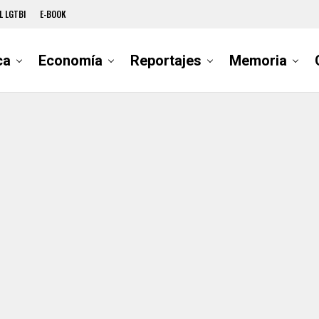
L LGTBI
E-BOOK
ca
Economía
Reportajes
Memoria