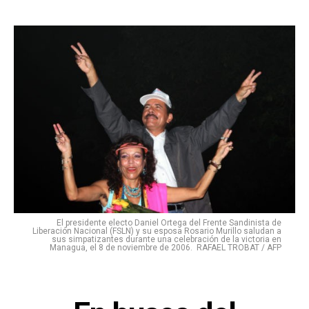
El presidente electo Daniel Ortega del Frente Sandinista de
Liberación Nacional (FSLN) y su esposa Rosario Murillo saludan a
sus simpatizantes durante una celebración de la victoria en
Managua, el 8 de noviembre de 2006. RAFAEL TROBAT / AFP