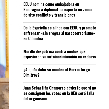
EEUU nomina como embajadora en
Nicaragua a diplomática experta en zonas
de alto conflicto y transiciones
De la Espriella se alinea con EEUU y promete
enfrentar «sin tregua al narcoterrorismo»
en Colombia
Murillo despotrica contra medios que
expusieron su autoincriminación en «robos»
¿A quién debe su nombre el Barrio Jorge
Dimitrov?
Juan Sebastián Chamorro advierte que si no
se consiguen los votos en la OEA será falla
del organismo