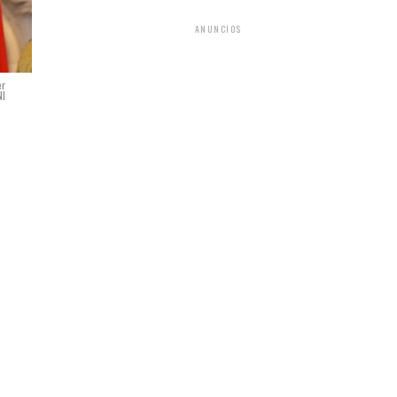
ANUNCIOS
er
NI