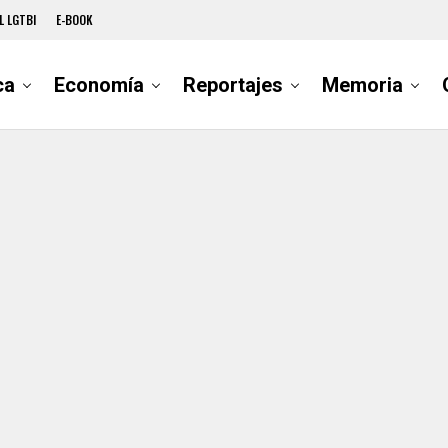
L LGTBI
E-BOOK
ca
Economía
Reportajes
Memoria