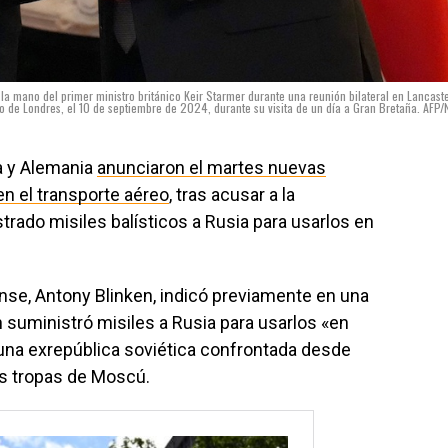
 la mano del primer ministro británico Keir Starmer durante una reunión bilateral en Lancast
o de Londres, el 10 de septiembre de 2024, durante su visita de un día a Gran Bretaña. AFP/
a y Alemania
anunciaron el martes nuevas
en el transporte aéreo
, tras acusar a la
trado misiles balísticos a Rusia para usarlos en
ense, Antony Blinken, indicó previamente en una
 suministró misiles a Rusia para usarlos «en
una exrepública soviética confrontada desde
as tropas de Moscú.