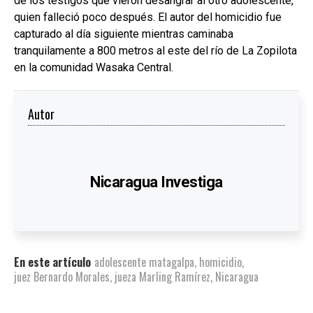
de los testigos que vieron desangrar al otro adolescente,
quien falleció poco después. El autor del homicidio fue
capturado al día siguiente mientras caminaba
tranquilamente a 800 metros al este del río de La Zopilota
en la comunidad Wasaka Central.
Autor
Nicaragua Investiga
En este artículo
adolescente matagalpa
,
homicidio
,
juez Bernardo Morales
,
jueza Marling Ramírez
,
Nicaragua