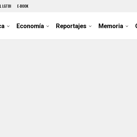
L LGTBI
E-BOOK
ca
Economía
Reportajes
Memoria