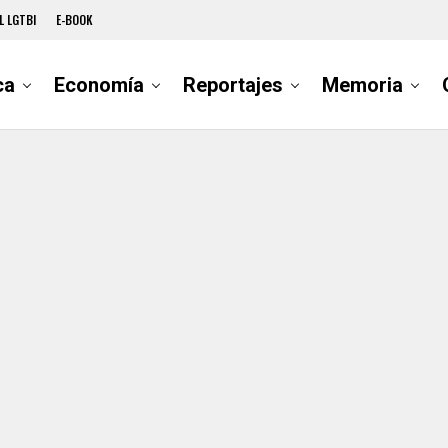
L LGTBI
E-BOOK
ca
Economía
Reportajes
Memoria