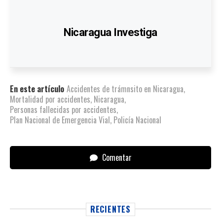
Nicaragua Investiga
En este artículo
Accidentes de trámnsito en Nicaragua
,
Mortalidad por accidentes
,
Nicaragua
,
Personas fallecidas por accidentes
,
Plan Nacional de Emergencia Vial
,
Policía Nacional
Comentar
RECIENTES