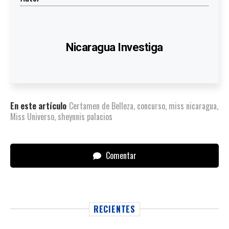
Nicaragua Investiga
En este artículo
Certamen de Belleza
,
concurso
,
miss nicaragua
,
Miss Universo
,
sheynnis palacios
Comentar
RECIENTES