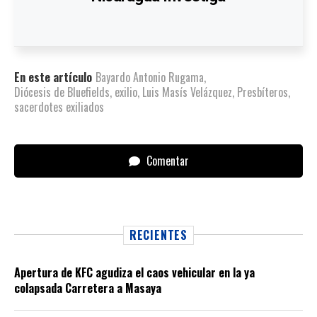
En este artículo
Bayardo Antonio Rugama
,
Diócesis de Bluefields
,
exilio
,
Luis Masís Velázquez
,
Presbíteros
,
sacerdotes exiliados
Comentar
RECIENTES
Apertura de KFC agudiza el caos vehicular en la ya
colapsada Carretera a Masaya