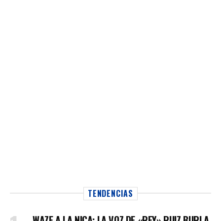
TENDENCIAS
WAZE A LA NICA: LA VOZ DE «REY» RUIZ BURLA