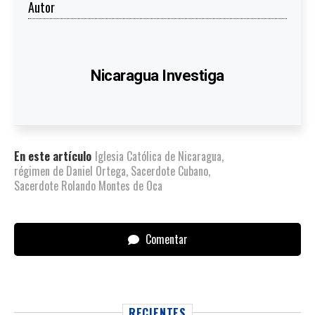
Autor
Nicaragua Investiga
En este artículo
Iglesia Católica de Nicaragua
,
régimen de Daniel Ortega
,
Sacerdote Cubano
,
Sacerdote Rolando Montes de Oca
Comentar
RECIENTES