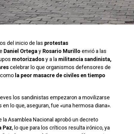
os del inicio de las
protestas
de
Daniel Ortega
y
Rosario Murillo
envió a las
rupos
motorizados
y a la
militancia sandinista,
ares
celebrar lo que organismos defensores de
o como
la peor masacre de civiles en tiempo
ueves los sandinistas empezaron a movilizarse
s en lo que, aseguran, fue «una hermosa diana».
 la Asamblea Nacional aprobó un decreto
a Paz
, lo que para los críticos resulta irónico, ya