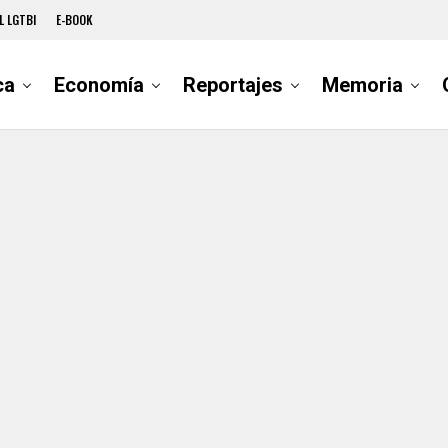
L LGTBI
E-BOOK
ca
Economía
Reportajes
Memoria