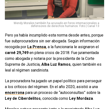
Wendy Morales también ha acusado en foros internacionales a
defensores de derechos humanos. Foto | Canal 13
Pero ya había incumplido esta norma desde antes, porque
fue subprocuradora sin ser abogada. Según información
recogida por
La Prensa
, a la funcionaria le asignaron el
carné 29,749
en plena crisis de 2018. F
ue juramentada
como abogada y notaria por la presidenta de la Corte
Suprema de Justicia,
Alba Luz Ramos
, quien también es
leal al régimen sandinista.
La procuradora ha jugado un papel político para perseguir
a los críticos del régimen. En el año 2020, asistió a una
encerrona
para un proceso de “autoconsultas” sobre la
Ley de Ciberdelitos
, conocida como
Ley Mordaza
.