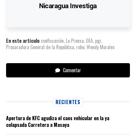
Nicaragua Investiga
En este artículo
confiscación
,
La Prensa
,
OEA
,
pgr
,
Procuradora General de la República
,
robo
,
Wendy Morales
Comentar
RECIENTES
Apertura de KFC agudiza el caos vehicular en la ya
colapsada Carretera a Masaya