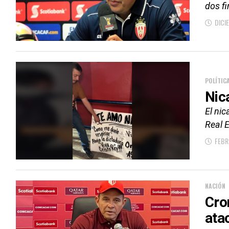
dos f
DICI
POLÍTIC
Nic
El ni
Real E
FEBR
NACIÓN
Cron
ata