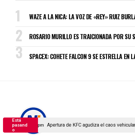
WAZE A LA NICA: LA VOZ DE «REY» RUIZ BUR
ROSARIO MURILLO ES TRAICIONADA POR SU 
SPACEX: COHETE FALCON 9 SE ESTRELLA EN L
Está
Copyright © Nicaragua Investiga 2024
Apertura de KFC agudiza el caos vehicular en
pasand
o 6, 2026 1:25 pm
o