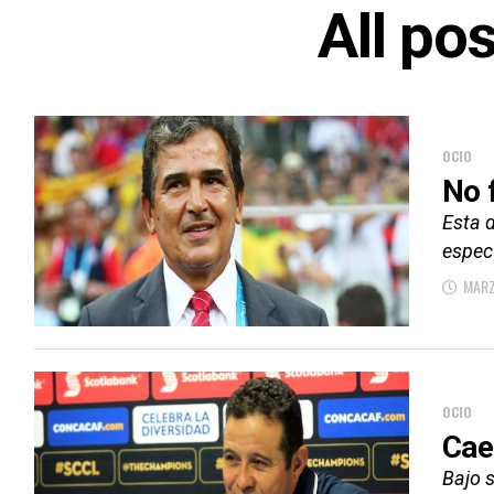
All po
OCIO
No 
Esta d
espec
MARZ
OCIO
Cae
Bajo 