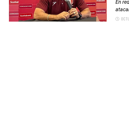
En red
atacan
OCTU