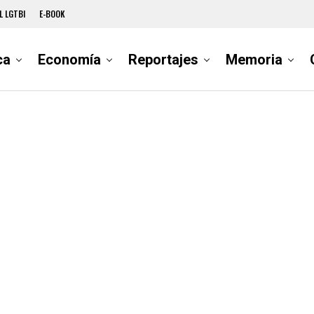
L LGTBI
E-BOOK
ca
Economía
Reportajes
Memoria