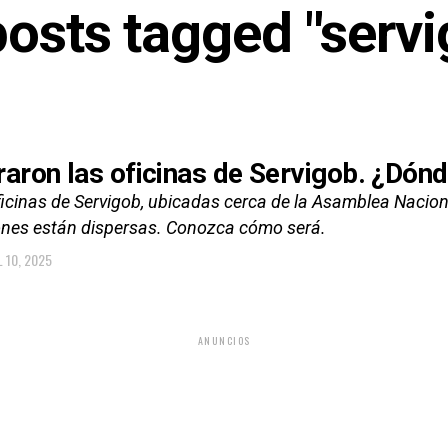
posts tagged "serv
raron las oficinas de Servigob. ¿Dón
icinas de Servigob, ubicadas cerca de la Asamblea Nacional
ones están dispersas. Conozca cómo será.
L 10, 2025
ANUNCIOS