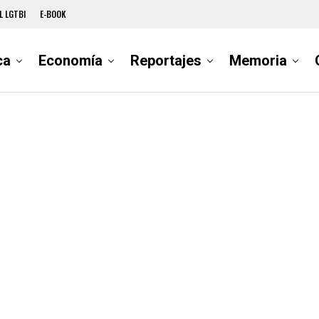
L LGTBI
E-BOOK
ca
Economía
Reportajes
Memoria