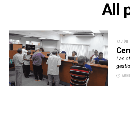
All 
NACIÓN
Cer
Las of
gesti
ABRI