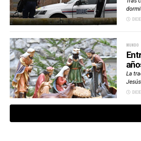
Tras c
dormit
DICI
MUNDO
Ent
año
La tra
Jesús.
DICI