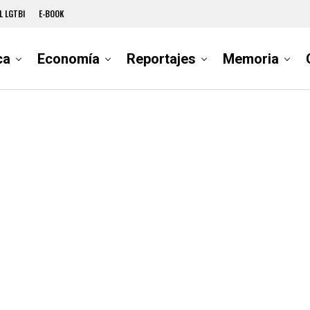
L LGTBI
E-BOOK
ca
Economía
Reportajes
Memoria