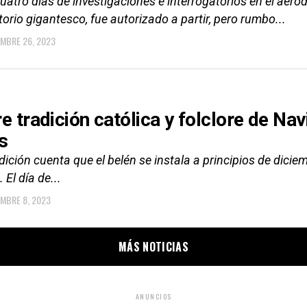
uatro días de investigaciones e interrogatorios en el aeró
orio gigantesco, fue autorizado a partir, pero rumbo...
EMBRE 26, 2023
re tradición católica y folclore de N
s
dición cuenta que el belén se instala a principios de dici
 El día de...
EMBRE 8, 2023
MÁS NOTICIAS
ANUNCIOS