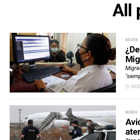
All
NACIÓN
¿De
Mig
Migrac
"siemp
DICI
MUNDO
Avi
ater